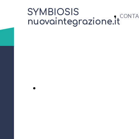
SYMBIOSIS
CONTA
nuovaintegrazione.it
contatti
PREMI QUI PER UNA
CONSULENZA
GRATUITA